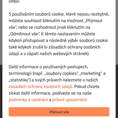
údajů.
Verantwortlicher gemäß § 55 Abs.2 RStV
S používáním souborů cookie, které nejsou nezbytné,
Plattform der EU-Kommission zur Online-
můžete souhlasit kliknutím na možnost „Přijmout
Streitbeilegung:
vše“, nebo se rozhodnout jinak kliknutím na
https://ec.europa.eu/consumers/odr/main/index.cfm
„Odmítnout vše“. K těmto nastavením můžete
kdykoli přistupovat a následně výběr souborů cookie
také kdykoli zrušit (v zásadách ochrany osobních
údajů a v zápatí našich webových stránek).
Další informace o používaných postupech,
terminologii (např. „soubory cookies“, „marketing“ a
„statistiky“) a svých právech naleznete v našich
Změnit nastavení souborů cookie
Kontaktuj nás
zásadách ochrany osobních údajů
. Pokud chcete
Zásady ochrany osobních údajů
získat další informace, podívejte se na naše
Podmínky a ujednání
podmínky a ujednání
a
právní upozornění
.
Právní upozornění
METODY PLATBY PŘI DORUČENÍ
Přijmout vše