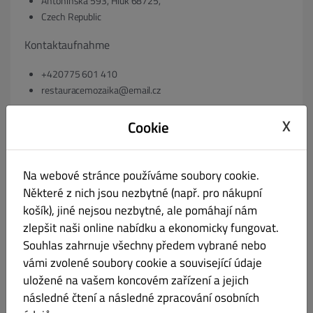
Antonínská 593, Hluk 68725,
Czech Republic
Kontaktaufnahme
+420775 601 410
restauracemozaika@email.cz
ggf. Registergericht & Registernummer
X
Cookie
C 99738/KSBR Krajský soud v Brně
06051243
Na webové stránce používáme soubory cookie.
ggf. Umsatzsteuer-Identifikationsnummer gem. § 27 a
Některé z nich jsou nezbytné (např. pro nákupní
košík), jiné nejsou nezbytné, ale pomáhají nám
Umsatzsteuergesetz:
zlepšit naši online nabídku a ekonomicky fungovat.
VAT: 06051243
Souhlas zahrnuje všechny předem vybrané nebo
vámi zvolené soubory cookie a související údaje
ggf. Geschäftsführer:
uložené na vašem koncovém zařízení a jejich
následné čtení a následné zpracování osobních
Roman Blažek