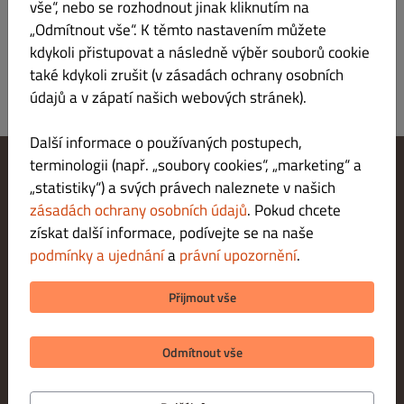
Zaregistrovat se
vše“, nebo se rozhodnout jinak kliknutím na
„Odmítnout vše“. K těmto nastavením můžete
kdykoli přistupovat a následně výběr souborů cookie
také kdykoli zrušit (v zásadách ochrany osobních
údajů a v zápatí našich webových stránek).
Další informace o používaných postupech,
terminologii (např. „soubory cookies“, „marketing“ a
„statistiky“) a svých právech naleznete v našich
Změnit nastavení souborů cookie
Kontaktuj nás
zásadách ochrany osobních údajů
. Pokud chcete
Zásady ochrany osobních údajů
získat další informace, podívejte se na naše
Podmínky a ujednání
podmínky a ujednání
a
právní upozornění
.
Právní upozornění
METODY PLATBY PŘI DORUČENÍ
Přijmout vše
METODY PLATBY PŘI VYZVEDNUTÍ
Odmítnout vše