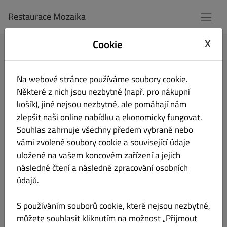
Restaurace Mozaika
X
Cookie
Přihlásit se
Na webové stránce používáme soubory cookie.
E-mailová adresa
Některé z nich jsou nezbytné (např. pro nákupní
košík), jiné nejsou nezbytné, ale pomáhají nám
zlepšit naši online nabídku a ekonomicky fungovat.
Souhlas zahrnuje všechny předem vybrané nebo
Heslo
vámi zvolené soubory cookie a související údaje
uložené na vašem koncovém zařízení a jejich
následné čtení a následné zpracování osobních
Zapamatovat si
Zapomenuté heslo?
údajů.
přihlašovací údaje
Přihlášení
S používáním souborů cookie, které nejsou nezbytné,
můžete souhlasit kliknutím na možnost „Přijmout