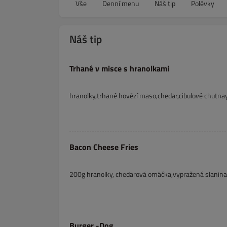
Vše
Denní menu
Náš tip
Polévky
Náš tip
Trhané v misce s hranolkami
hranolky,trhané hovězí maso,chedar,cibulové chutnay,
Bacon Cheese Fries
200g hranolky, chedarová omáčka,vypražená slanina
Burger -Dog