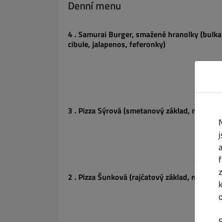
Denní menu
4 . Samurai Burger, smažené hranolky (bulka
cibule, jalapenos, feferonky)
3 . Pizza Sýrová (smetanový základ, mozzarel
2 . Pizza Šunková (rajčatový základ, mozzarel