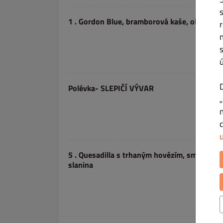
1 . Gordon Blue, bramborová kaše, okurkový
Polévka- SLEPIČÍ VÝVAR
5 . Quesadilla s trhaným hovězím, smažené h
slanina