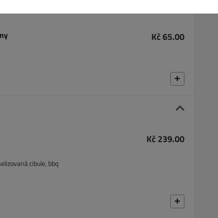
ony
Kč 65.00
Kč 239.00
elizovaná cibule, bbq