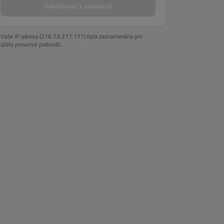
 jídla
Wrapy
Saláty
Burgery s hranolkami
Nápoje
De
Pokračovat k pokladně
Vaše IP adresa (216.73.217.177) byla zaznamenána pro
účely prevence podvodů.