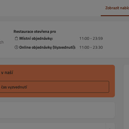
Zobrazit nabí
Restaurace otevřena pro
Místní objednávky:
11:00 - 23:59
ech
Online objednávky (Vyzvednutí):
11:00 - 23:30
 v naší
l čas vyzvednutí