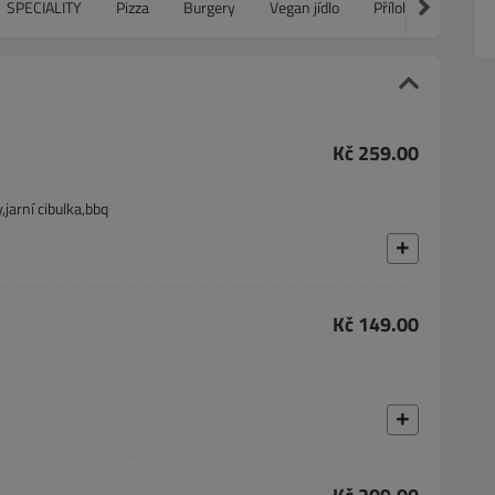
SPECIALITY
Pizza
Burgery
Vegan jídlo
Přílohy
Ostatní
Kč 259.00
jarní cibulka,bbq
Kč 149.00