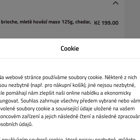
 brioche, mleté hovězí maso 125g, chedar,
Kč 199.00
Cookie
la, niva, hermelín
Kč 155.00
Na webové stránce používáme soubory cookie. Některé z nich
jsou nezbytné (např. pro nákupní košík), jiné nejsou nezbytné,
ale pomáhají nám zlepšit naši online nabídku a ekonomicky
fungovat. Souhlas zahrnuje všechny předem vybrané nebo vám
zvolené soubory cookie a související údaje uložené na vašem
la, šunka)
Kč 155.00
koncovém zařízení a jejich následné čtení a následné zpracován
osobních údajů.
S používáním souborů cookie, které nejsou nezbytné, můžete