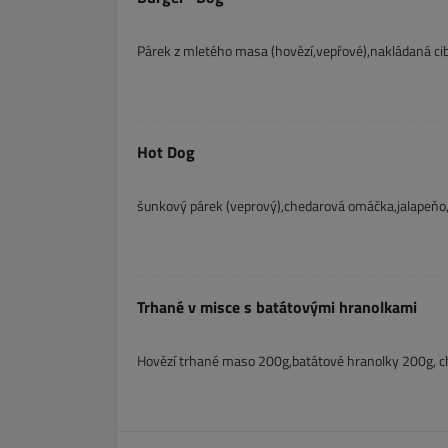
Párek z mletého masa (hovězí,vepřové),nakládaná cib
Hot Dog
šunkový párek (veprový),chedarová omáčka,jalapeňo,
Trhané v misce s batátovými hranolkami
Hovězí trhané maso 200g,batátové hranolky 200g, ched