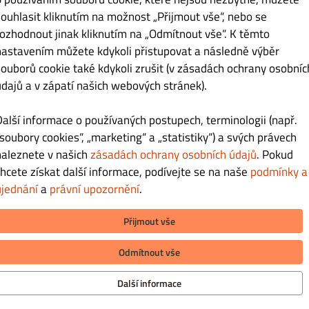
souhlasit kliknutím na možnost „Přijmout vše“, nebo se
 salát
Kč 159.00
rozhodnout jinak kliknutím na „Odmítnout vše“. K těmto
nastavením můžete kdykoli přistupovat a následně výběr
souborů cookie také kdykoli zrušit (v zásadách ochrany osobníc
údajů a v zápatí našich webových stránek).
Další informace o používaných postupech, terminologii (např.
„soubory cookies“, „marketing“ a „statistiky“) a svých právech
naleznete v našich
zásadách ochrany osobních údajů
. Pokud
chcete získat další informace, podívejte se na naše
podmínky a
ujednání
a
právní upozornění
.
ranolky (bbq, trhané hovězí, chedar,
Kč 189.00
Přijmout vše
Odmítnout vše
Další informace