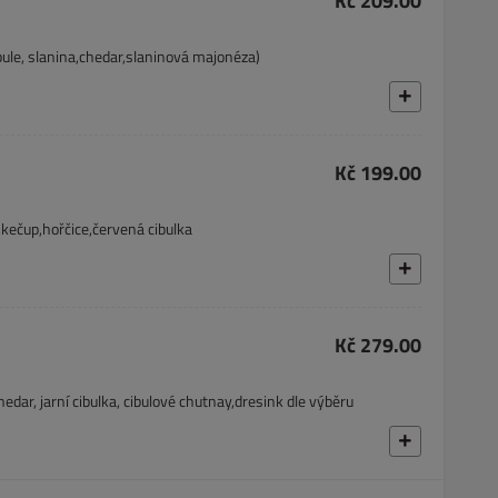
Kč 209.00
ule, slanina,chedar,slaninová majonéza)
Kč 199.00
kečup,hořčice,červená cibulka
Kč 279.00
ar, jarní cibulka, cibulové chutnay,dresink dle výběru