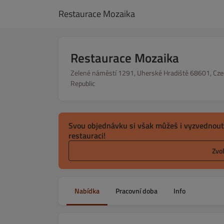
Restaurace Mozaika
Restaurace Mozaika
Zelené náměstí 1291, Uherské Hradiště 68601, Cz
Republic
Svou objednávku si však můžeš i vyzvednout
restauraci!
Zvo
Nabídka
Pracovní doba
Info