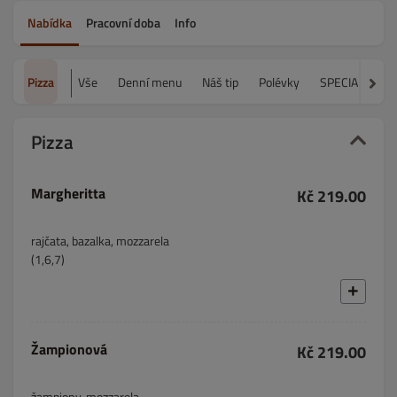
Nabídka
Pracovní doba
Info
Pizza
Vše
Denní menu
Náš tip
Polévky
SPECIALITY
Pizza
Margheritta
Kč 219.00
rajčata, bazalka, mozzarela
(1,6,7)
Žampionová
Kč 219.00
žampiony, mozzarela