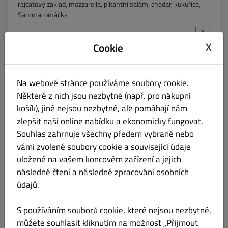
rajčatový základ, mozzarella, pikantní salám, chedar, kukuřice,
Samurai omáčka
X
Cookie
Sýrová se slaninou a chedarem
Kč 249.00
Na webové stránce používáme soubory cookie.
Rajčatový základ, mozzarella, niva, hermelin, chedar, slanina
Některé z nich jsou nezbytné (např. pro nákupní
košík), jiné nejsou nezbytné, ale pomáhají nám
zlepšit naši online nabídku a ekonomicky fungovat.
Souhlas zahrnuje všechny předem vybrané nebo
Selská
vámi zvolené soubory cookie a související údaje
Kč 239.00
uložené na vašem koncovém zařízení a jejich
následné čtení a následné zpracování osobních
rajčatový základ, mozzarella, česnek, slanina, vejce, koření
údajů.
S používáním souborů cookie, které nejsou nezbytné,
můžete souhlasit kliknutím na možnost „Přijmout
Domácí
Kč 249.00