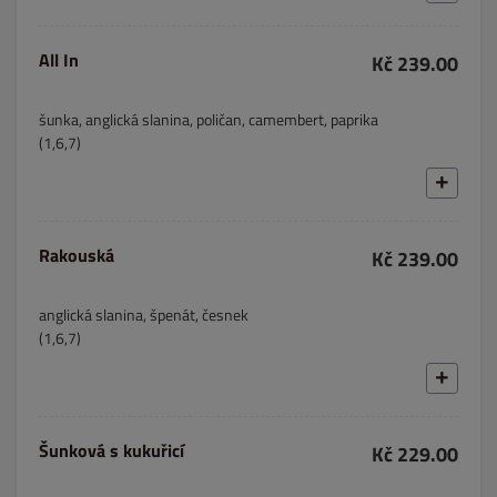
All In
Kč 239.00
šunka, anglická slanina, poličan, camembert, paprika
(1,6,7)
Rakouská
Kč 239.00
anglická slanina, špenát, česnek
(1,6,7)
Šunková s kukuřicí
Kč 229.00