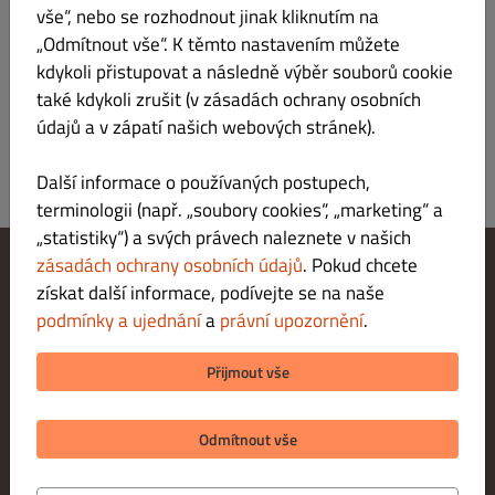
vše“, nebo se rozhodnout jinak kliknutím na
„Odmítnout vše“. K těmto nastavením můžete
rajčatový základ, mozzarella, šunka, žampiony, čabajka, smetana
kdykoli přistupovat a následně výběr souborů cookie
také kdykoli zrušit (v zásadách ochrany osobních
údajů a v zápatí našich webových stránek).
Další informace o používaných postupech,
terminologii (např. „soubory cookies“, „marketing“ a
„statistiky“) a svých právech naleznete v našich
zásadách ochrany osobních údajů
. Pokud chcete
získat další informace, podívejte se na naše
Změnit nastavení souborů cookie
Kontaktuj nás
podmínky a ujednání
a
právní upozornění
.
Zásady ochrany osobních údajů
Podmínky a ujednání
Přijmout vše
Právní upozornění
METODY PLATBY PŘI VYZVEDNUTÍ
Odmítnout vše