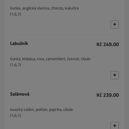
šunka, anglická slanina, chorizo, kukuřice
(1,6,7)
Labužník
Kč 249.00
šunka, klobása, niva, camembert, česnek, cibule
(1,6,7)
Salámová
Kč 239.00
lovecký salám, poličan, paprika, cibule
(1,6,7)